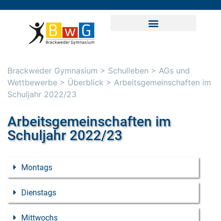
Brackweder Gymnasium
>
Schulleben
>
AGs und
Wettbewerbe
>
Überblick
>
Arbeitsgemeinschaften im
Schuljahr 2022/23
Arbeitsgemeinschaften im
Schuljahr 2022/23
Montags
Dienstags
Mittwochs