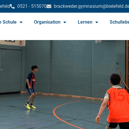
efeld
0521 - 515070
brackweder.gymnasium@bielefeld.d
e Schule
Organisation
Lernen
Schulleb