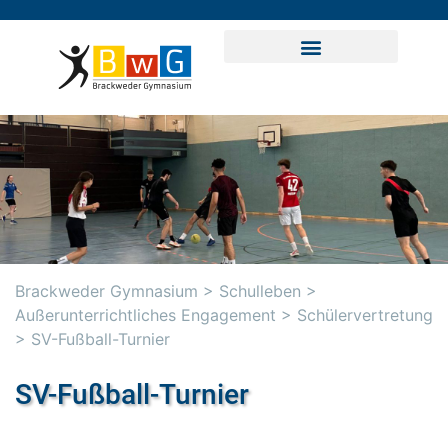
Brackweder Gymnasium
>
Schulleben
>
Außerunterrichtliches Engagement
>
Schülervertretung
>
SV-Fußball-Turnier
SV-Fußball-Turnier