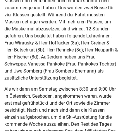
Klassen und LehrerInnen noch einmal spontan neu
zusammengebaut haben. Uns wurden zwei Busse für
vier Klassen gestellt. Während der Fahrt mussten
Masken getragen werden. Mit mehreren Pausen, um
die Maske mal abzusetzen, sind wir ca. 12 Stunden
gefahren. Uns begleitet haben folgende LehrerInnen:
Frau Wirausky & Herr Hoffacker (8a); Herr Greiner &
Herr Butschkat (8b); Herr Renneke (8c); Herr Neuparth &
Herr Fischer (8d). Außerdem haben uns Frau
Schweppe, Vanessa Pankoke (Frau Pankokes Tochter)
und Uwe Somberg (Frau Sombers Ehemann) als
zusätzliche Unterstützung begleitet.
Als wir dann am Samstag zwischen 8:30 und 9:00 Uhr
in Österreich, Seeboden, angekommen waren, wurde
erst mal gefrühstückt und der Ort sowie die Zimmer
besichtigt. Nach und nach sind dann die Klassen
einzeln aufgebrochen, um die Ski-Ausrüstung für die
kommende Woche auszuleihen. Den Rest des Tages