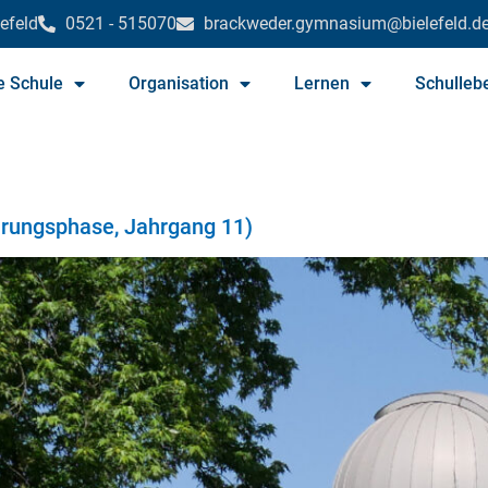
efeld
0521 - 515070
brackweder.gymnasium@bielefeld.d
e Schule
Organisation
Lernen
Schulleb
hrungsphase, Jahrgang 11)