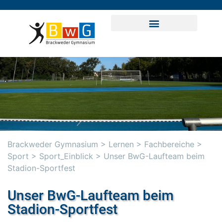
Brackweder Gymnasium
>
Lernen
>
Fachbereiche
>
Sport
>
Sport_Einblick
>
Unser BwG-Laufteam beim
Stadion-Sportfest
Unser BwG-Laufteam beim
Stadion-Sportfest