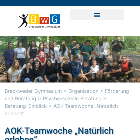
Brackweder Gymnasium
>
Organisation
>
Förderung
und Beratung
>
Psycho-soziale Beratung
>
Beratung_Einblick
>
AOK-Teamwoche „Natürlich
erleben“
AOK-Teamwoche „Natürlich
erleben“