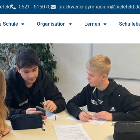
efeld
0521 - 515070
brackweder.gymnasium@bielefeld.d
e Schule
Organisation
Lernen
Schulleb