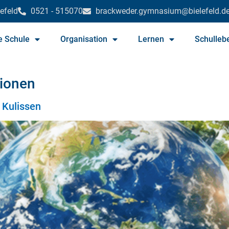
efeld
0521 - 515070
brackweder.gymnasium@bielefeld.d
e Schule
Organisation
Lernen
Schulleb
tionen
e Kulissen